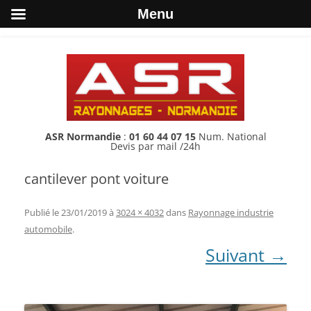
Menu
ASR Normandie
:
01 60 44 07 15
Num. National
Devis par mail /24h
cantilever pont voiture
Publié le
23/01/2019
à
3024 × 4032
dans
Rayonnage industrie
automobile
.
Suivant →