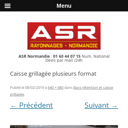
Menu
ASR Normandie
:
01 60 44 07 15
Num. National
Devis par mail /24h
Caisse grillagée plusieurs format
Publié le
08/02/2019
à
640 × 480
dans
Bacs rétention et caisse
grillagée
.
← Précédent
Suivant →