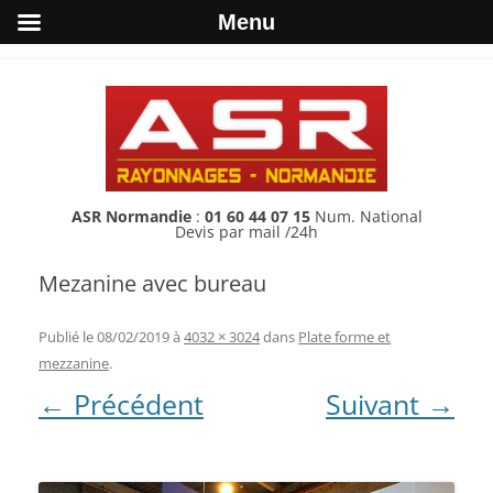
Menu
ASR Normandie
:
01 60 44 07 15
Num. National
Devis par mail /24h
Mezanine avec bureau
Publié le
08/02/2019
à
4032 × 3024
dans
Plate forme et
mezzanine
.
← Précédent
Suivant →