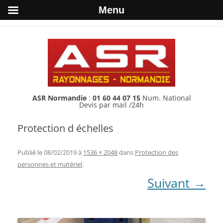
Menu
ASR Normandie
:
01 60 44 07 15
Num. National
Devis par mail /24h
Protection d échelles
Publié le
08/02/2019
à
1536 × 2048
dans
Protection des
personnes et matériel
.
Suivant →