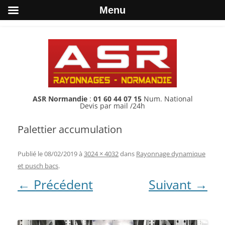
Menu
ASR Normandie
:
01 60 44 07 15
Num. National
Devis par mail /24h
Palettier accumulation
Publié le
08/02/2019
à
3024 × 4032
dans
Rayonnage dynamique
et pusch bacs
.
← Précédent
Suivant →