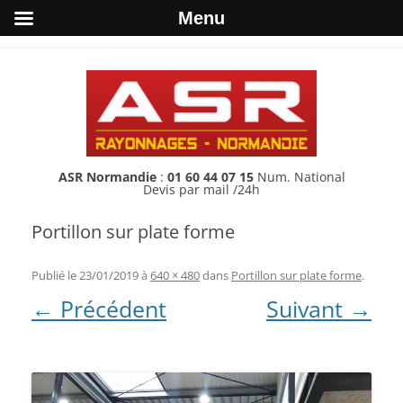
Menu
ASR Normandie
:
01 60 44 07 15
Num. National
Devis par mail /24h
Portillon sur plate forme
Publié le
23/01/2019
à
640 × 480
dans
Portillon sur plate forme
.
← Précédent
Suivant →