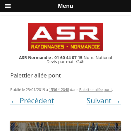
Menu
ASR Normandie
:
01 60 44 07 15
Num. National
Devis par mail /24h
Palettier allée pont
Publié le
23/01/2019
à
1536 × 2048
dans
Palettier allée pont
.
← Précédent
Suivant →