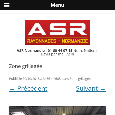
Menu
ASR Normandie
:
01 60 44 07 15
Num. National
Devis par mail /24h
Zone grillagée
Publié le
30/10/2018
à
3456 × 4608
dans
Zone grillagée
.
← Précédent
Suivant →